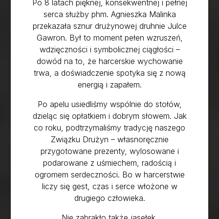
Po 8 latach pięknej, konsekwentnej i pełnej
serca służby phm. Agnieszka Malinka
przekazała sznur drużynowej druhnie Julce
Gawron. Był to moment pełen wzruszeń,
wdzięczności i symbolicznej ciągłości –
dowód na to, że harcerskie wychowanie
trwa, a doświadczenie spotyka się z nową
energią i zapałem.
Po apelu usiedliśmy wspólnie do stołów,
dzieląc się opłatkiem i dobrym słowem. Jak
co roku, podtrzymaliśmy tradycję naszego
Związku Drużyn – własnoręcznie
przygotowane prezenty, wylosowane i
podarowane z uśmiechem, radością i
ogromem serdeczności. Bo w harcerstwie
liczy się gest, czas i serce włożone w
drugiego człowieka.
Nie zabrakło także jasełek,