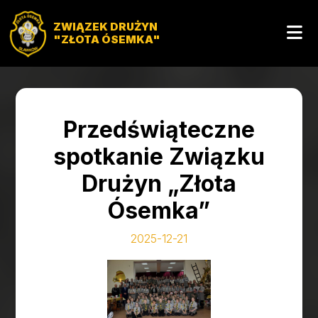
ZWIĄZEK DRUŻYN
"ZŁOTA ÓSEMKA"
Przedświąteczne
spotkanie Związku
Drużyn „Złota
Ósemka”
2025-12-21