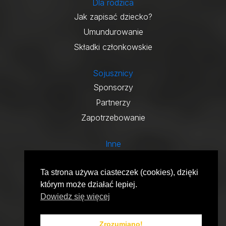
Dla rodzica
Jak zapisać dziecko?
Umundurowanie
Składki członkowskie
Sojusznicy
Sponsorzy
Partnerzy
Zapotrzebowanie
Inne
Podaruj nam 1,5%
KONTAKT
Ta strona używa ciasteczek (cookies), dzięki
którym może działać lepiej.
Copyright © 2013-2026 Złota Ósemka
Dowiedz się więcej
Związek Harcerstwa Polskiego
Chorągiew Śląska
Zrozumiano!