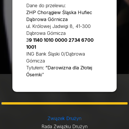
Dane do przelewu:
ZHP Chorągiew Śląska Hufiec
Dąbrowa Górnicza
ul. Królowej Jadwigi 8, 41-300
Dąbrowa Górnicza
3
9 1140 1010 0000 2734 6700
1001
ING Bank Śląski 0/Dąbrowa
Górnicza
Tytułem:
”Darowizna dla Złotej
Ósemk
i”
Związek Drużyn
Rada Związku Drużyn