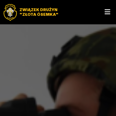
")>
ZWIĄZEK DRUŻYN
"ZŁOTA ÓSEMKA"