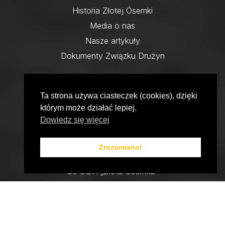
Historia Złotej Ósemki
Media o nas
Nasze artykuły
Dokumenty Związku Drużyn
Jednostki
8 MDGZ „Złote Iskierki”
Ta strona używa ciasteczek (cookies), dzięki
którym może działać lepiej.
18 MDGZ „Złote Duszki”
Dowiedz się więcej
3 DDH „Złote Sokoły”
8 DDH „Złota Ósemka”
Zrozumiano!
10 DDH „Zwiad”
80 DDH „Złota Ósemka”
88 DDW „Złoci”
KSH „Aurum”
HKT „Złoty Azymut”