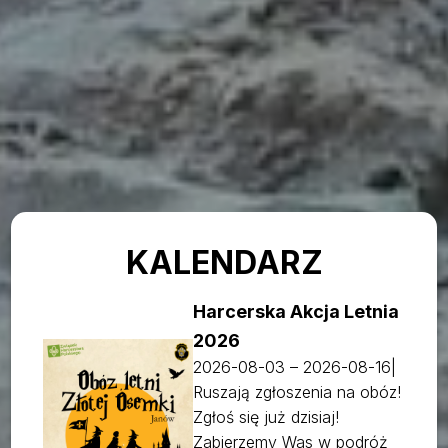
KALENDARZ
Harcerska Akcja Letnia
2026
2026-08-03
–
2026-08-16
|
Ruszają zgłoszenia na obóz!
Zgłoś się już dzisiaj!
Zabierzemy Was w podróż